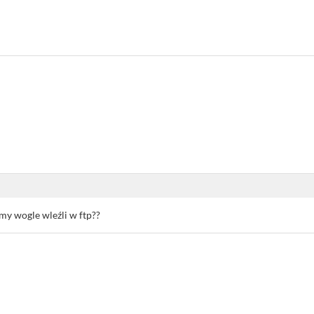
my wogle wleźli w ftp??