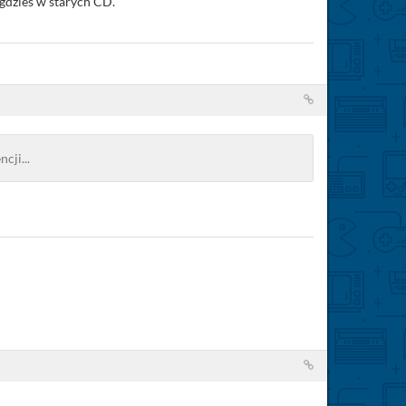
 gdzieś w starych CD.
cji...