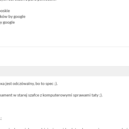
poskie
ików by google
by google
a jest odczówalny, bo to spec ;).
ament w starej szafce z komputerowymi sprawami taty ;).
;