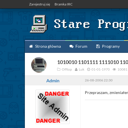
Zarejestruj się
Bramka IRC
Strona główna
Forum
Programy
1010010 1101111 1111010 11
Offtop
Luk
01-01-1970
10081
Admin
26-08-2006 22:30
Przepraszam, zmieniałem