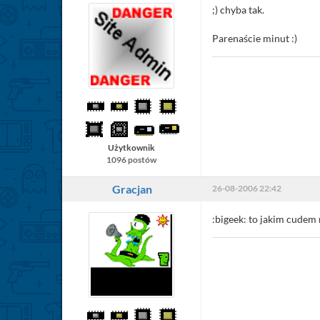
;) chyba tak.
Parenaście minut :)
Użytkownik
1096 postów
Gracjan
26-08-2006 22:42
:bigeek: to jakim cudem 