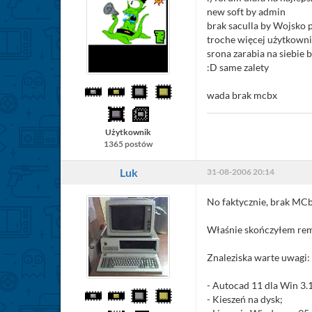
new soft by admin
brak saculla by Wojsko 
troche więcej użytkown
srona zarabia na siebie 
:D same zalety
wada brak mcbx
Użytkownik
1365 postów
Luk
31-08-2006 20:14
No faktycznie, brak MCbx
Właśnie skończyłem rem
Znaleziska warte uwagi:
- Autocad 11 dla Win 3.1
- Kieszeń na dysk;