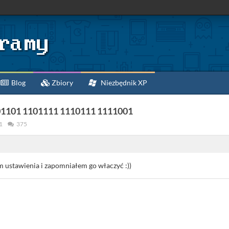
Blog
Zbiory
Niezbędnik XP
01101 1101111 1110111 1111001
1
375
 ustawienia i zapomniałem go właczyć :))