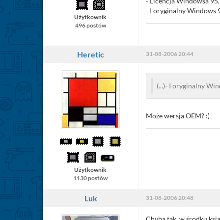
- Licencja Windowsa 95, 
- I oryginalny Windows 9
Użytkownik
496 postów
Heretic
31-08-2006 20:44
(...)- I oryginalny W
Może wersja OEM? :)
Użytkownik
1130 postów
Luk
31-08-2006 20:48
Chyba tak, w środku ksią