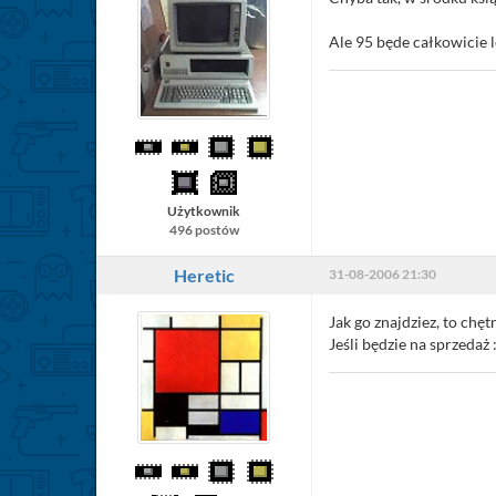
Ale 95 będe całkowicie le
Użytkownik
496 postów
Heretic
31-08-2006 21:30
Jak go znajdziez, to chęt
Jeśli będzie na sprzedaż :