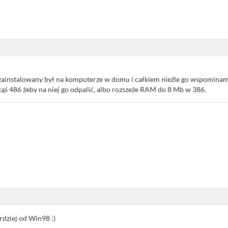
 zainstalowany był na komputerze w domu i całkiem nieźle go wspominam
ąś 486 żeby na niej go odpalić, albo rozszeże RAM do 8 Mb w 386.
dziej od Win98 :)