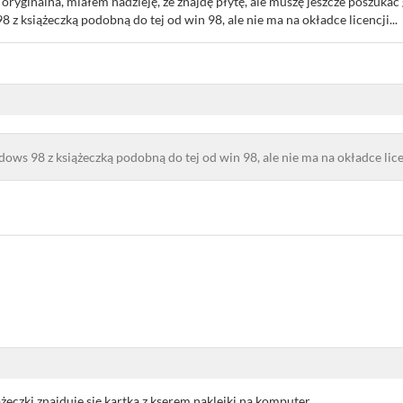
oryginalna, miałem nadzieję, że znajdę płytę, ale muszę jeszcze poszukać
8 z książeczką podobną do tej od win 98, ale nie ma na okładce licencji...
indows 98 z książeczką podobną do tej od win 98, ale nie ma na okładce licen
żeczki znajduje się kartka z kserem naklejki na komputer...