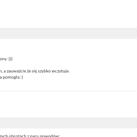
ony :)))
n, a zauważcie że się szybko wczytuje.
 pomogła :)
pszych obrotach z paru powodów: