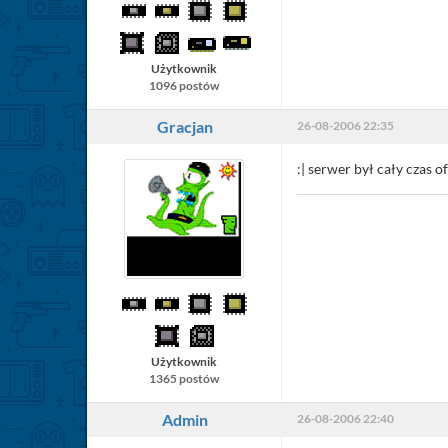
Użytkownik
1096 postów
Gracjan
26-08-2006 22:35
:| serwer był cały czas of
Użytkownik
1365 postów
Admin
26-08-2006 22:40