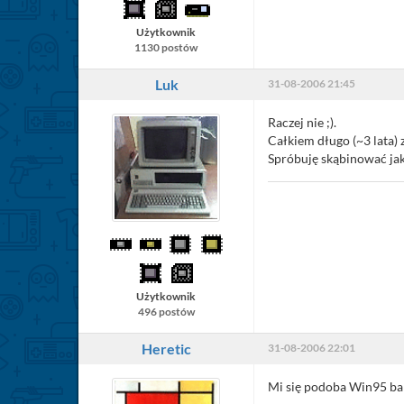
Użytkownik
1130 postów
Luk
31-08-2006 21:45
Raczej nie ;).
Całkiem długo (~3 lata)
Spróbuję skąbinować jak
Użytkownik
496 postów
Heretic
31-08-2006 22:01
Mi się podoba Win95 bar