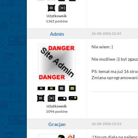
Użytkownik
1365 postów
Admin
26-08-2006 22:45
Nie wiem :)
Nie możliwe :)) był zgasz
PS: temat ma już 16 stro
Zmiana oprogramowania
Użytkownik
1096 postów
Gracjan
26-08-2006 22:53
:) forum diała na najle