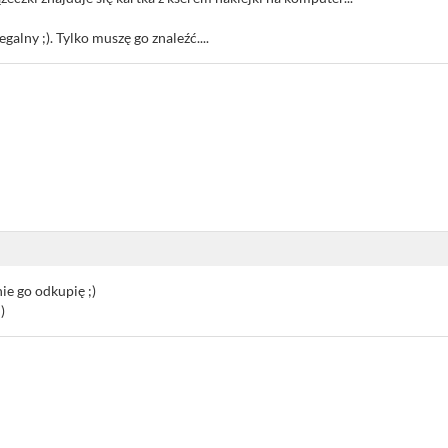
galny ;). Tylko muszę go znaleźć....
nie go odkupię ;)
)