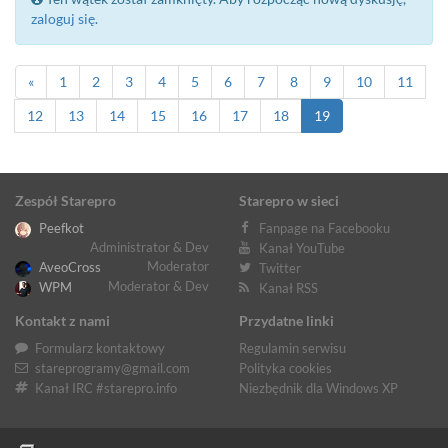
zaloguj się
.
«
1
2
3
4
5
6
7
8
9
10
11
12
13
14
15
16
17
18
19
Zespół Starepro
Starepro w sieci
Peefkot
Fanpage na Facebooku
Administrator & Dev
Kanał YouTube
Moderator
AveoCross
Twitter
Moderator & Dev
WPM
Kanał RSS
Kontakt z nami
Przydatne linki
Formularz kontaktowy
Regulamin serwisu
stareprogramy@gmail.com
Polityka cookies
Kanał IRC #starepro.info
Niezbędnik dla Windows XP