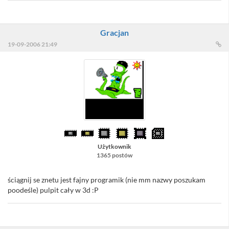
Gracjan
19-09-2006 21:49
Użytkownik
1365 postów
ściągnij se znetu jest fajny programik (nie mm nazwy poszukam
poodeśle) pulpit cały w 3d :P