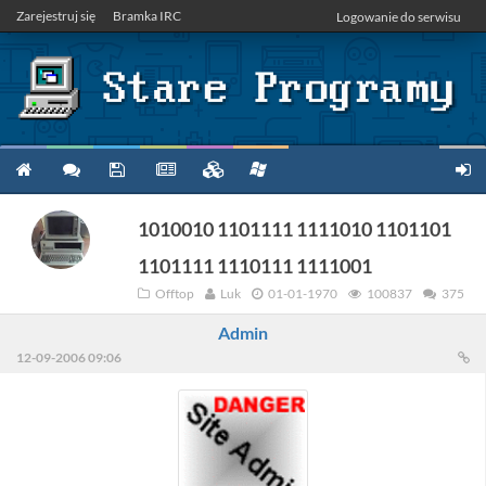
Zarejestruj się
Bramka IRC
Logowanie do serwisu
1010010 1101111 1111010 1101101
1101111 1110111 1111001
Offtop
Luk
01-01-1970
100837
375
Admin
12-09-2006 09:06