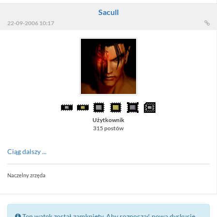
Sacull
22-09-2006 10:17
Użytkownik
315 postów
Ciąg dalszy ...
Naczelny zrzęda
Ten wątek został zamknięty. Aby rozpocząć nową dyskusję,