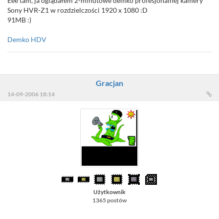
Eee tam, ja oglądałem 2-minutowe demko profesjonalnej kamery
Sony HVR-Z1 w rozdzielczości 1920 x 1080 :D
91MB :)
Demko HDV
Gracjan
14-09-2006 18:14
Użytkownik
1365 postów