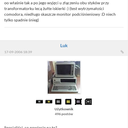
oo właśnie tak a po jego wyjęci u złączeniu obu styków przy
transformatorku lecą żułte iskierki :) (test wytrzymałości
comodora, niedługo skaszcze monitor podciśnieniowy :D niech
tylko spadnie śnieg)
Luk
17-09-2006 18:39
Użytkownik
496 postów
Specjaliści, co powiecie na to?