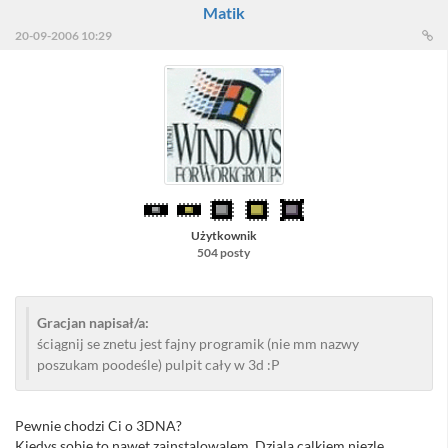
Matik
20-09-2006 10:29
Użytkownik
504 posty
Gracjan napisał/a:
ściągnij se znetu jest fajny programik (nie mm nazwy
poszukam poodeśle) pulpit cały w 3d :P
Pewnie chodzi Ci o 3DNA?
Kiedys sobie to nawet zainstalowalem. Dziala calkiem niezle...