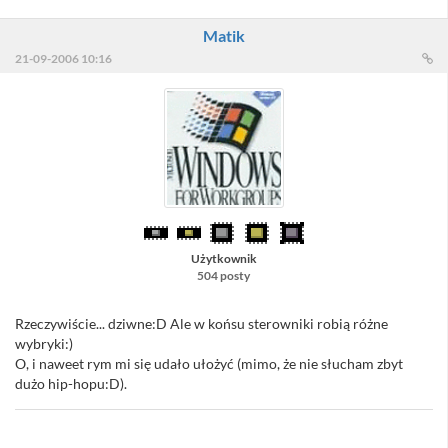
Matik
21-09-2006 10:16
Użytkownik
504 posty
Rzeczywiście... dziwne:D Ale w końsu sterowniki robią różne
wybryki:)
O, i naweet rym mi się udało ułożyć (mimo, że nie słucham zbyt
dużo hip-hopu:D).