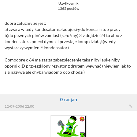
Użytkownik
1365 postów
dobra załużmy że jest:
a) zwara w tedy kondesator naładuje się do końca i stop pracy
b)do pewnych pinów zamiast (załużmy) 3 v dojdzie 24 to albo z
kondensatora poleci dymek i przestaje komp działąć(wtedy
wystarczy wymienić kondensator)
Comodore c 64 ma zaz za zabezpieczenie taką niby lapke niby
opornik :D przxeszklony rezystor z drutem wewnąć (niewiem jak to
się nazywa ale chyba wiadomo oco chodzi)
Gracjan
12-09-2006 22:00