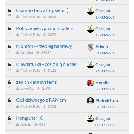
Coś się stało z flopkiem :(
Gracjan
10
PiotrekToJa
5645
17-08-2006
Połączenie typu nullmodem
Gracjan
7
PiotrekToJa
3879
18-08-2006
Monitor-Przebieg naprawy
Admin
94
Gracjan
24452
31-08-2006
Klawiaturka - coś z nią nie tak
Gracjan
16
PiotrekToJa
5122
26-08-2006
zenith data systems
Heretic
1
pawel01
2195
30-08-2006
Coś dziwnego z RAMem
PiotrekToJa
9
PiotrekToJa
3352
31-08-2006
Komputer IO
Gracjan
12
Admin
4364
09-09-2006