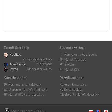
Zespół Starepro
Starepro w sieci
Peefkot
Fanpage na Facebooku
Administrator & Dev
Kanał YouTube
Moderator
AveoCross
Twitter
Moderator & Dev
WPM
Kanał RSS
Kontakt z nami
Przydatne linki
Formularz kontaktowy
Regulamin serwisu
stareprogramy@gmail.com
Polityka cookies
Kanał IRC #starepro.info
Niezbędnik dla Windows XP
Stare Programy 2005 -