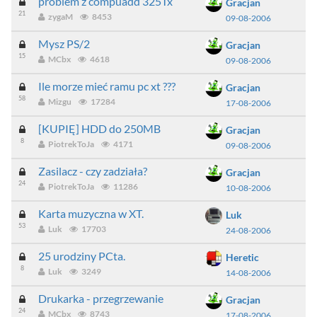
problem z compuadd 325Tx
Gracjan
21
zygaM
8453
09-08-2006
Mysz PS/2
Gracjan
15
MCbx
4618
09-08-2006
Ile morze mieć ramu pc xt ???
Gracjan
58
Mizgu
17284
17-08-2006
[KUPIĘ] HDD do 250MB
Gracjan
8
PiotrekToJa
4171
09-08-2006
Zasilacz - czy zadziała?
Gracjan
24
PiotrekToJa
11286
10-08-2006
Karta muzyczna w XT.
Luk
53
Luk
17703
24-08-2006
25 urodziny PCta.
Heretic
8
Luk
3249
14-08-2006
Drukarka - przegrzewanie
Gracjan
24
MCbx
8743
17-08-2006