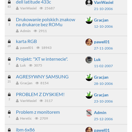
dell latitude 433c
VanWasiel
83
VanWasiel
25687
21-10-2006
Drukowanie polskich znakow
Gracjan
na drukarce bez ROMu
2
12-10-2006
Admin
2911
karta RGB
pawel01
69
pawel01
18943
27-11-2006
Projekt: "XT w internecie".
Luk
6
Luk
3075
11-02-2007
AGRESYWNY SAMSUNG
Gracjan
21
Gracjan
8154
28-10-2006
PROBLEM Z DYSKIEM!
Gracjan
2
VanWasiel
3117
23-10-2006
Problem z monitorem
Admin
4
Heretic
2709
25-12-2006
ibm 6x86
pawel01