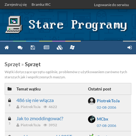
Zarejestruj się
Bramka IRC
Logowanie do serwisu
Sprzęt
»
Sprzęt
Wątki dotyczące sprzętu ogólnie, problemów z użytkowaniem zarówno tych
starszych jak i współczesnych maszyn.
Temat wątku
Ostatni post
486 się nie włącza
PiotrekToJa
8
PiotrekToJa
4622
02-08-2006
Jak to zmoddingować?
MCbx
5
PiotrekToJa
3952
07-08-2006