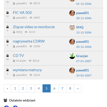
23
pawel01
8071
01-12-2006
FIC VA 502
pawel01
12
pawel01
4907
28-11-2006
Złącze video w monitorze
SHQ
9
SHQ
4113
12-12-2006
nagrywarka CDRW
pawel01
8
pawel01
3590
20-12-2006
CD TV
Gracjan
24
Gracjan
8612
27-01-2007
wymiana matrycy
pawel01
5
pawel01
3222
10-02-2007
«
1
2
3
4
5
6
7
8
»
Ostatnio widziani