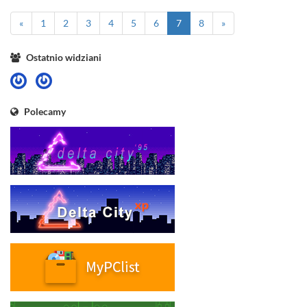
«
1
2
3
4
5
6
7
8
»
Ostatnio widziani
Polecamy