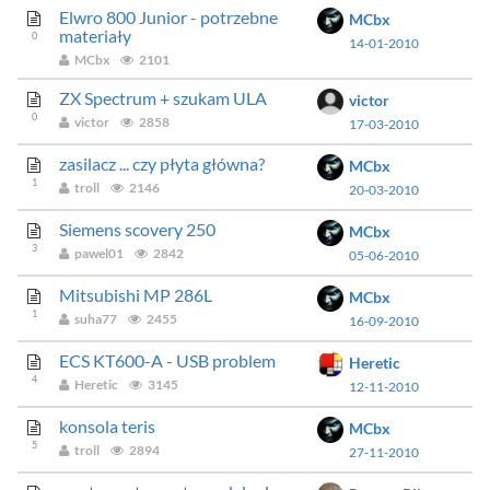
Elwro 800 Junior - potrzebne
MCbx
materiały
0
14-01-2010
MCbx
2101
ZX Spectrum + szukam ULA
victor
0
victor
2858
17-03-2010
zasilacz ... czy płyta główna?
MCbx
1
troll
2146
20-03-2010
Siemens scovery 250
MCbx
3
pawel01
2842
05-06-2010
Mitsubishi MP 286L
MCbx
1
suha77
2455
16-09-2010
ECS KT600-A - USB problem
Heretic
4
Heretic
3145
12-11-2010
konsola teris
MCbx
5
troll
2894
27-11-2010