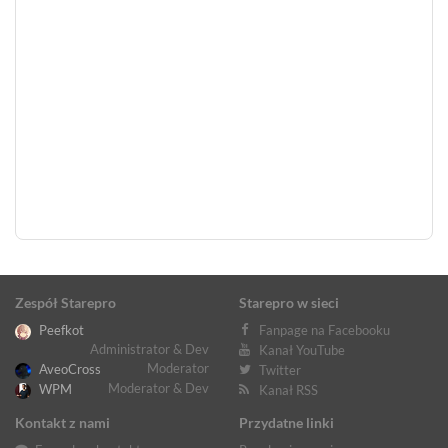
Zespół Starepro
Starepro w sieci
Peefkot
Fanpage na Facebooku
Administrator & Dev
Kanał YouTube
Moderator
AveoCross
Twitter
Moderator & Dev
WPM
Kanał RSS
Kontakt z nami
Przydatne linki