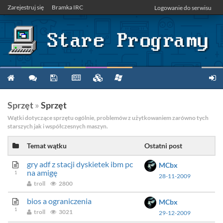
Zarejestruj się
Bramka IRC
Logowanie do serwisu
Sprzęt
»
Sprzęt
Wątki dotyczące sprzętu ogólnie, problemów z użytkowaniem zarówno tych
starszych jak i współczesnych maszyn.
Temat wątku
Ostatni post
gry adf z stacji dyskietek ibm pc
MCbx
na amigę
1
28-11-2009
troll
2800
bios a ograniczenia
MCbx
1
troll
3021
29-12-2009