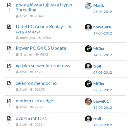
płyta główna fujitsu a Hyper-
Matik
Threading
1
23-01-2012
troll
2344
Datel PC Action Replay - Do
nowa_era
czego służy?
2
17-03-2012
nowa_era
2584
Power PC G4 OS Update
MCbx
7
Gracjan
4852
14-08-2012
xp jako serwer internetowy
troll
0
troll
1528
09-08-2012
celenron mendocino
MCbx
34
troll
10279
22-08-2012
modem usb a edge
pawel01
6
troll
2782
15-09-2012
dvb-t a mt4171
troll
0
troll
2025
16-09-2012