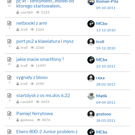
pc xt - sentyment...model od
Roman-Pila
ktorego startowalem..
12
09-10-2011
con369
5123
netbooki z arm
MCbx
1
troll
2224
13-12-2010
port ps2 a klawiatura i mysz
troll
0
troll
2268
19-12-2010
jakie macie smartfony ?
MCbx
21
troll
11997
23-10-2011
sygnały z biosu
rexa
2
troll
2590
28-02-2011
startdysk z os ms.dos 6.22
Matik
3
con369
4455
04-04-2011
Pamięć ferrytowa
gostooo
2
gostooo
4076
18-03-2011
Elwro 800-2 Junior problem z
MCbx