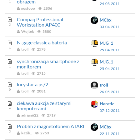
obrazem
1
24-03-2011
gostooo
2806
Compaq Professional
MCbx
Workstation AP400
3
03-04-2011
Wojtek
3880
N-gage classic a bateria
MJG_1
1
troll
2578
25-04-2011
synchronizacja smartphone z
MJG_1
monitorem
1
25-04-2011
troll
2715
lucystar a ps/2
troll
0
troll
2081
26-05-2011
ciekawa aukcja ze starymi
Heretic
komputerami
4
07-12-2011
adrian622
2719
Problm z magnetofonem ATARI
MCbx
3
kazik_
2753
22-11-2011